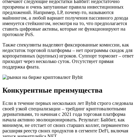
отмечают следующие недостатки Байбит: недостаточно
прозрачны и очень запутанные правила инвестиционных
предложений. Например, LP, почему-то, называются
майнингом, а любой вариант получения пассивного дохода
именуется стейкингом, несмотря на то, что предполагается
ставить цифровые активы, которые не функционируют на
протоколе PoS.
Также спекулянты выделяют фиксированные комиссии, как
недостаток торговой платформы – нет программы скидок для
корпоративных (крупных) игроков. Суппорт тормозит – ответ
приходит через несколько суток. Отсутствует прямая
поддержка фиата.
Конкурентные преимущества
Если в течение первых нескольких лет Bybit строго следовала
своей узкой специализации – трейдинг криптовалютными
деривативами, то начиная с 2021 года торговая платформа
начала активно эволюционировать. Результат: Байбит, как
минимум, не отстает от своих старших коллег, перманентно
расширяя реестр своих продуктов в сегменте DeFi, включая
запуск маркетплейса NFT.