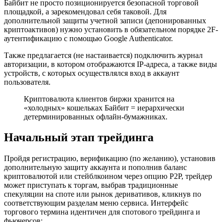
Байбит не просто позиционируется безопасной торговой
площадкой, а зарекомендовал себя таковой. Для
дополнительной защиты учетной записи (депонированных
криптоактивов) нужно установить в обязательном порядке 2F-
аутентификацию с помощью Google Authenticator.
Также предлагается (не настаивается) подключить журнал
авторизации, в котором отображаются IP-адреса, а также виды
устройств, с которых осуществлялся вход в аккаунт
пользователя.
Криптовалюта клиентов биржи хранится на
«холодных» кошельках Байбит = иерархически
детерминированных офлайн-бумажниках.
Начальный этап трейдинга
Пройдя регистрацию, верификацию (по желанию), установив
дополнительную защиту аккаунта и пополнив баланс
криптовалютой или стейблкоином через опцию P2P, трейдер
может приступать к торгам, выбрав традиционные
спекуляции на споте или рынок деривативов, кликнув по
соответствующим разделам меню сервиса. Интерфейс
торгового термина идентичен для спотового трейдинга и
фьючерсов: