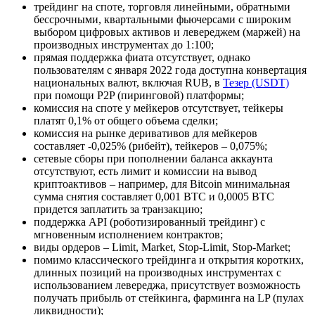
трейдинг на споте, торговля линейными, обратными
бессрочными, квартальными фьючерсами с широким
выбором цифровых активов и левереджем (маржей) на
производных инструментах до 1:100;
прямая поддержка фиата отсутствует, однако
пользователям с января 2022 года доступна конвертация
национальных валют, включая RUB, в
Тезер (USDT)
при помощи P2P (пиринговой) платформы;
комиссия на споте у мейкеров отсутствует, тейкеры
платят 0,1% от общего объема сделки;
комиссия на рынке деривативов для мейкеров
составляет -0,025% (рибейт), тейкеров – 0,075%;
сетевые сборы при пополнении баланса аккаунта
отсутствуют, есть лимит и комиссии на вывод
криптоактивов – например, для Bitcoin минимальная
сумма снятия составляет 0,001 BTC и 0,0005 BTC
придется заплатить за транзакцию;
поддержка API (роботизированный трейдинг) с
мгновенным исполнением контрактов;
виды ордеров – Limit, Market, Stop-Limit, Stop-Market;
помимо классического трейдинга и открытия коротких,
длинных позиций на производных инструментах с
использованием левереджа, присутствует возможность
получать прибыль от стейкинга, фарминга на LP (пулах
ликвидности);