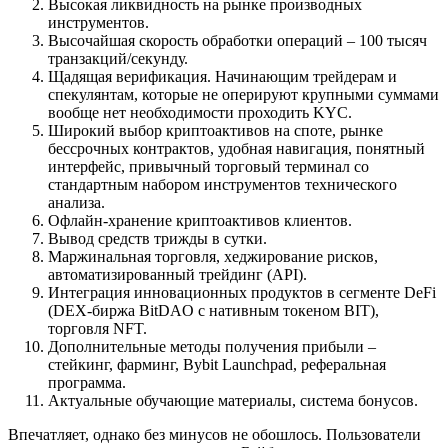
Высокая ликвидность на рынке производных
инструментов.
Высочайшая скорость обработки операций – 100 тысяч
транзакций/секунду.
Щадящая верификация. Начинающим трейдерам и
спекулянтам, которые не оперируют крупными суммами
вообще нет необходимости проходить KYC.
Широкий выбор криптоактивов на споте, рынке
бессрочных контрактов, удобная навигация, понятный
интерфейс, привычный торговый терминал со
стандартным набором инструментов технического
анализа.
Офлайн-хранение криптоактивов клиентов.
Вывод средств трижды в сутки.
Маржинальная торговля, хеджирование рисков,
автоматизированный трейдинг (API).
Интеграция инновационных продуктов в сегменте DeFi
(DEX-биржа BitDAO с нативным токеном BIT),
торговля NFT.
Дополнительные методы получения прибыли –
стейкинг, фарминг, Bybit Launchpad, реферальная
программа.
Актуальные обучающие материалы, система бонусов.
Впечатляет, однако без минусов не обошлось. Пользователи